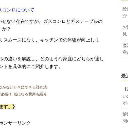
給
スコンロについて
介
かせない存在ですが、ガスコンロとガステーブルの
お
すか？
見
りスムーズになり、キッチンでの体験が向上しま
魔
意
ルの違いを解説し、どのような家庭にどちらが適し
ントを具体的にご紹介します。
最
つかないときにできる対処法
【
必要！ 気になる費用も紹介
い
ポ
ます。
》
檜
間
ポンサーリンク