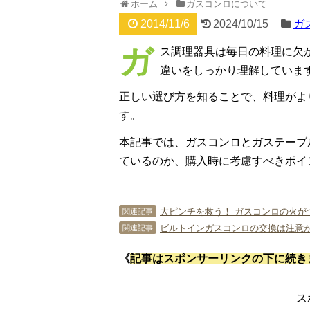
ホーム
ガスコンロについて
2014/11/6
2024/10/15
ガ
ガ
ス調理器具は毎日の料理に欠
違いをしっかり理解していま
正しい選び方を知ることで、料理がよ
す。
本記事では、ガスコンロとガステーブ
ているのか、購入時に考慮すべきポイ
大ピンチを救う！ ガスコンロの火が
関連記事
ビルトインガスコンロの交換は注意が
関連記事
《
記事はスポンサーリンクの下に続き
ス