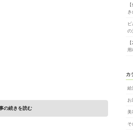
【
き
ビ
の
【
用
カ
給
お
事の続きを読む
美
そ